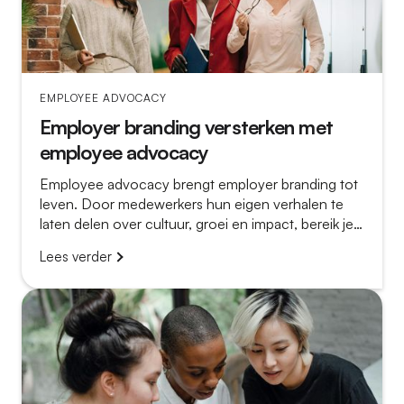
EMPLOYEE ADVOCACY
Employer branding versterken met
employee advocacy
Employee advocacy brengt employer branding tot
leven. Door medewerkers hun eigen verhalen te
laten delen over cultuur, groei en impact, bereik je
meer relevante kandidaten en worden
Lees verder
vacatureposts veel overtuigender.