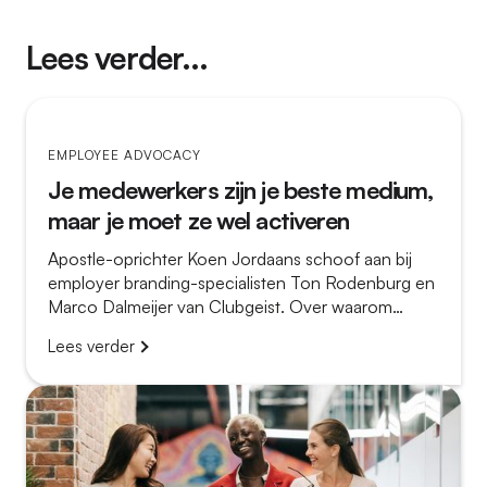
Lees verder...
EMPLOYEE ADVOCACY
Je medewerkers zijn je beste medium,
maar je moet ze wel activeren
Apostle-oprichter Koen Jordaans schoof aan bij
employer branding-specialisten Ton Rodenburg en
Marco Dalmeijer van Clubgeist. Over waarom
employee advocacy zo vaak mislukt – en wat het
Lees verder
verschil maakt tussen een platform dat stof
verzamelt en een programma dat echt werkt.