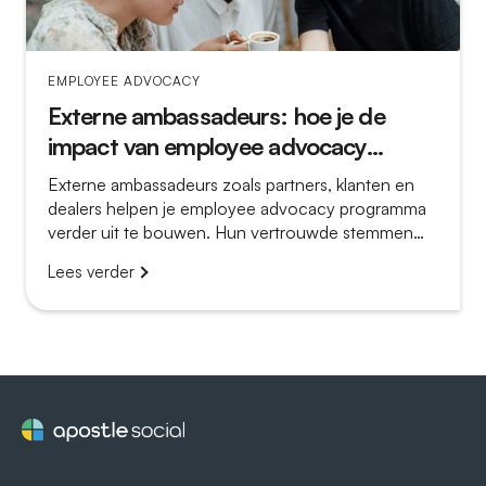
EMPLOYEE ADVOCACY
Externe ambassadeurs: hoe je de
impact van employee advocacy
vergroot
Externe ambassadeurs zoals partners, klanten en
dealers helpen je employee advocacy programma
verder uit te bouwen. Hun vertrouwde stemmen
zorgen voor meer bereik, extra geloofwaardigheid
Lees verder
en meer lokale relevantie.