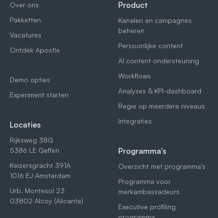
Product
Over ons
Pakketten
Kanalen en campagnes
beheren
Vacatures
Persoonlijke content
Ontdek Apostle
AI content ondersteuning
Workflows
Demo opties
Analyses & KPI-dashboard
Experiment starten
Regie op meerdere niveaus
Integraties
Locaties
Rijksweg 38G
5386 LE Geffen
Programma's
Keizersgracht 391A
Overzicht met programma's
1016 EJ Amsterdam
Programma voor
Urb. Montesol 23
merkambassadeurs
03802 Alcoy (Alicante)
Executive profiling
programma