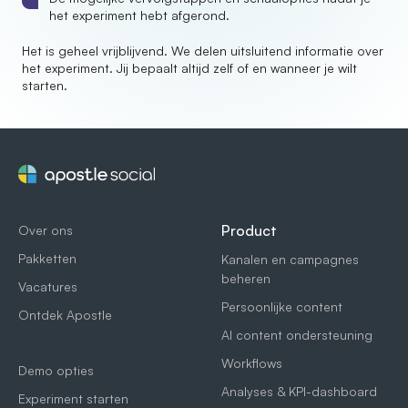
het experiment hebt afgerond.
Het is geheel vrijblijvend. We delen uitsluitend informatie over
het experiment. Jij bepaalt altijd zelf of en wanneer je wilt
starten.
Product
Over ons
Pakketten
Kanalen en campagnes
beheren
Vacatures
Persoonlijke content
Ontdek Apostle
AI content ondersteuning
Workflows
Demo opties
Analyses & KPI-dashboard
Experiment starten