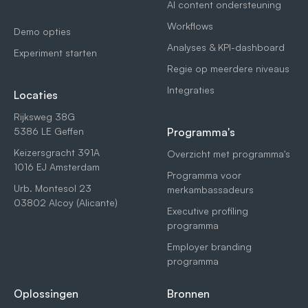
AI content ondersteuning
Workflows
Demo opties
Analyses & KPI-dashboard
Experiment starten
Regie op meerdere niveaus
Integraties
Locaties
Rijksweg 38G
5386 LE Geffen
Programma's
Keizersgracht 391A
Overzicht met programma's
1016 EJ Amsterdam
Programma voor
Urb. Montesol 23
merkambassadeurs
03802 Alcoy (Alicante)
Executive profiling
programma
Employer branding
programma
Oplossingen
Bronnen