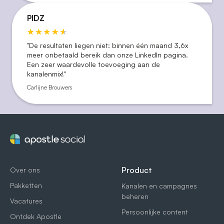
PIDZ
"De resultaten liegen niet: binnen één maand 3,6x
meer onbetaald bereik dan onze LinkedIn pagina.
Een zeer waardevolle toevoeging aan de
kanalenmix!"
Carlijne Brouwers
Product
Over ons
Pakketten
Kanalen en campagnes
beheren
Vacatures
Persoonlijke content
Ontdek Apostle