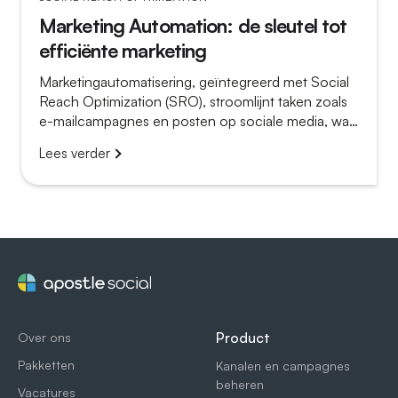
Marketing Automation: de sleutel tot
efficiënte marketing
Marketingautomatisering, geïntegreerd met Social
Reach Optimization (SRO), stroomlijnt taken zoals
e-mailcampagnes en posten op sociale media, wat
zorgt voor meer gepersonaliseerde en effectieve
Lees verder
klantinteracties die de geloofwaardigheid en
concurrentiepositie verbeteren. Deze combinatie
verbetert het organische bereik op social media via
merkambassadeurs en stelt marketeers in staat zich
te richten op strategische zaken zoals het
ontwikkelen van creatieve campagnes en het
optimaliseren van klantreizen.
Product
Over ons
Pakketten
Kanalen en campagnes
beheren
Vacatures