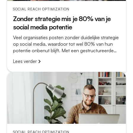
SOCIAL REACH OPTIMIZATION
Zonder strategie mis je 80% van je
social media potentie
Veel organisaties posten zonder duidelijke strategie
op social media, waardoor tot wel 80% van hun
potentie onbenut blijft. Met een gestructureerde
aanpak waarin thought leadership en employee
Lees verder
advocacy centraal staan, verander je losse
berichten in een krachtige groeistrategie.
SOCIAL REACH OPTIMIZATION