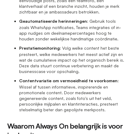
eenvoudige posts, zoals een teamfoto, een
klantverhaal of een branche inzicht, houden je merk
zichtbaar en je ambassadeurs betrokken.
Geautomatiseerde herinneringen:
Gebruik tools
zoals WhatsApp notificaties, Teams integraties of in-
app nudges om deelnamepercentages hoog te
houden zonder wekelijkse handmatige coördinatie.
Prestatiemonitoring:
Volg welke content het beste
presteert, welke medewerkers het meest actief zijn en
wat de cumulatieve impact op het organisch bereik is.
Deze data stuurt continue verbetering en maakt de
businesscase voor opschaling.
Contentvariatie om vermoeidheid te voorkomen:
Wissel af tussen informatieve, inspirerende en
promotionele content. Door medewerkers
gegenereerde content, zoals foto's uit het veld,
persoonlijke mijlpalen en klantinteracties, presteert
stelselmatig beter dan gepolijste merkposts.
Waarom Always On belangrijk is voor