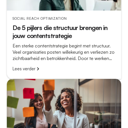
SOCIAL REACH OPTIMIZATION
De 5 pijlers die structuur brengen in
jouw contentstrategie
Een sterke contentstrategie begint met structuur.
Veel organisaties posten willekeurig en verliezen zo
zichtbaarheid en betrokkenheid. Door te werken
met vijf vaste pijlers creëer je houvast en
Lees verder
consistentie.