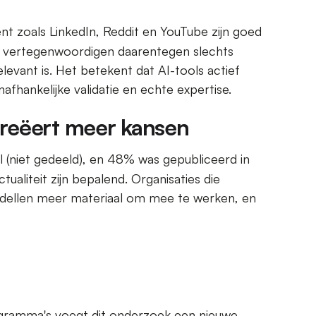
 zoals LinkedIn, Reddit en YouTube zijn goed
es vertegenwoordigen daarentegen slechts
elevant is. Het betekent dat AI-tools actief
afhankelijke validatie en echte expertise.
 creëert meer kansen
 (niet gedeeld), en 48% was gepubliceerd in
aliteit zijn bepalend. Organisaties die
odellen meer materiaal om mee te werken, en
gramma's voegt dit onderzoek een nieuwe