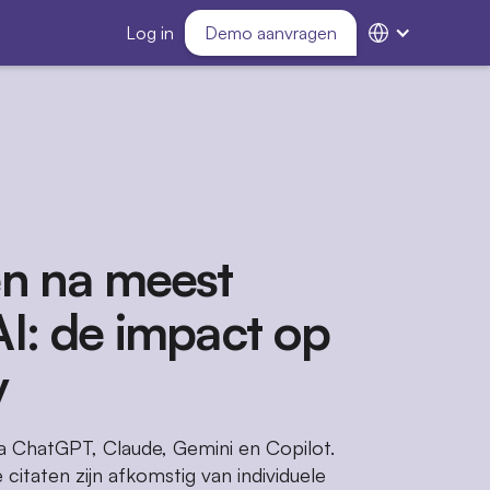
Log in
Demo aanvragen
én na meest
AI: de impact op
y
ia ChatGPT, Claude, Gemini en Copilot.
citaten zijn afkomstig van individuele