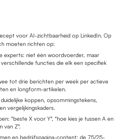
cept voor AI-zichtbaarheid op LinkedIn. Op
ich moeten richten op:
 experts: niet één woordvoerder, maar
rschillende functies die elk een specifiek
wee tot drie berichten per week per actieve
ten en longform-artikelen.
: duidelijke koppen, opsommingstekens,
n vergelijkingskaders.
n: "beste X voor Y", "hoe kies je tussen A en
n van Z".
mmen en bedrijfspagina-content: de 75/25-