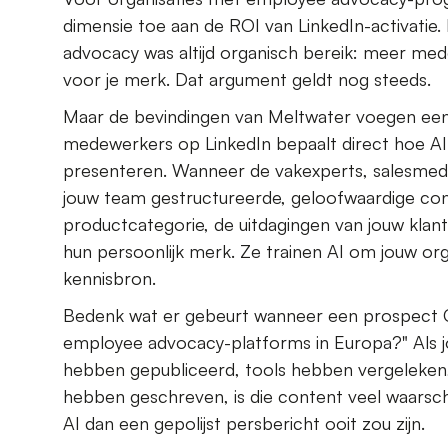
dimensie toe aan de ROI van LinkedIn-activatie
advocacy was altijd organisch bereik: meer m
voor je merk. Dat argument geldt nog steeds.
Maar de bevindingen van Meltwater voegen een t
medewerkers op LinkedIn bepaalt direct hoe 
presenteren. Wanneer de vakexperts, salesme
jouw team gestructureerde, geloofwaardige con
productcategorie, de uitdagingen van jouw klan
hun persoonlijk merk. Ze trainen AI om jouw or
kennisbron.
Bedenk wat er gebeurt wanneer een prospect C
employee advocacy-platforms in Europa?" Als 
hebben gepubliceerd, tools hebben vergeleken
hebben geschreven, is die content veel waarschi
AI dan een gepolijst persbericht ooit zou zijn.